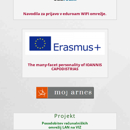
Navodila za prijavo v eduroam WIFI omrežje.
The many-facet personality of IOANNIS
CAPODISTRIAS
Projekt
Posodobitev računalniških
omrežij LAN na VIZ