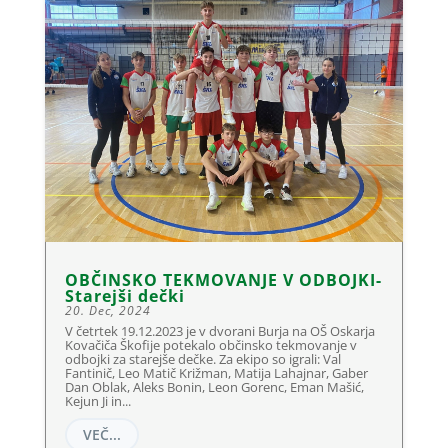
OBČINSKO TEKMOVANJE V ODBOJKI-
Starejši dečki
20. Dec, 2024
V četrtek 19.12.2023 je v dvorani Burja na OŠ Oskarja
Kovačiča Škofije potekalo občinsko tekmovanje v
odbojki za starejše dečke. Za ekipo so igrali: Val
Fantinič, Leo Matič Križman, Matija Lahajnar, Gaber
Dan Oblak, Aleks Bonin, Leon Gorenc, Eman Mašić,
Kejun Ji in...
VEČ...