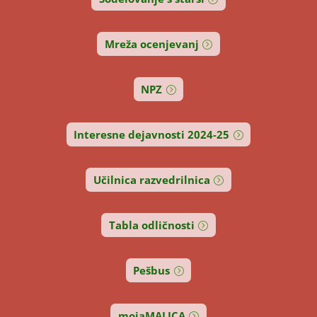
Mreža ocenjevanj
NPZ
Interesne dejavnosti 2024-25
Učilnica razvedrilnica
Tabla odličnosti
Pešbus
mojaMALICA