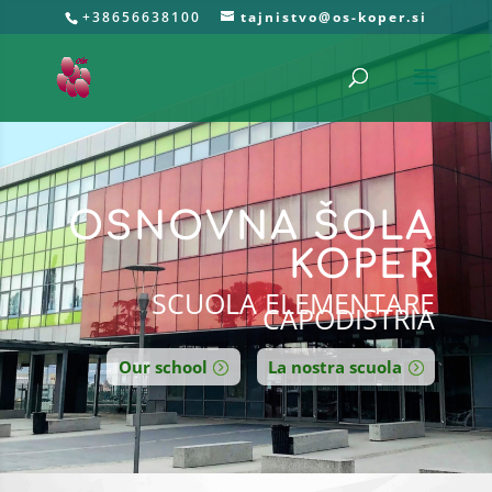
+38656638100
tajnistvo@os-koper.si
OSNOVNA ŠOLA
KOPER
SCUOLA ELEMENTARE
CAPODISTRIA
Our school
La nostra scuola