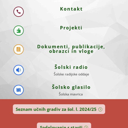
Kontakt

Projekti

Dokumenti, publikacije,

obrazci in vloge
Šolski radio

Šolske radijske oddaje
Šolsko glasilo

Šolska mavrica
Seznam učnih gradiv za šol. l. 2024/25
Sodelovanje s starši