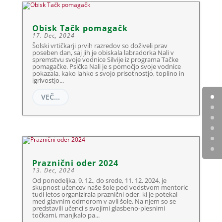
Obisk Tačk pomagačk
17. Dec, 2024
Šolski vrtičkarji prvih razredov so doživeli prav
poseben dan, saj jih je obiskala labradorka Nali v
spremstvu svoje vodnice Silvije iz programa Tačke
pomagačke. Psička Nali je s pomočjo svoje vodnice
pokazala, kako lahko s svojo prisotnostjo, toplino in
igrivostjo...
VEČ...
Praznični oder 2024
13. Dec, 2024
Od ponedeljka, 9. 12., do srede, 11. 12. 2024, je
skupnost učencev naše šole pod vodstvom mentoric
tudi letos organizirala praznični oder, ki je potekal
med glavnim odmorom v avli šole. Na njem so se
predstavili učenci s svojimi glasbeno-plesnimi
točkami, manjkalo pa...