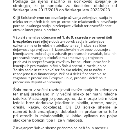
Podlaga za njeno načrtno in učinkovito izvajanje je
strategija, ki je sprejeta za šestletno obdobje od
šolskega leta 2017/2018 do šolskega leta 2022/2023.
Cilji šolske sheme so:
povečanje uživanja zelenjave, sadja in
mleka ter mlečnih izdelkov pri otrocih in mladostnikih, povečanje
porabe lokalnega sadja in zelenjave v šolah ter ozaveščenost
otrok o kmetijstvu in prehrani.
V šolski shemi se učencem
od 1. do 9. razreda v osnovni šoli
brezplačno razdeljuje
dodaten obrok sadja in zelenjave
oziroma mleka in mlečnih izdelkov ter se jih skozi različne
dejavnosti spremljevalnih izobraževalnih ukrepov povezuje s
kmetijstvom, izobražuje o zdravih prehranskih navadah, lokalnih
prehranskih verigah, ekološkemu kmetovanju, trajnostni
pridelavi in preprečevanju zavržkov hrane. Izbor upravičenih
kmetijskih proizvodov in živil v šolski shemi je razdeljen na
‘šolsko sadje in zelenjavo’ ter ‘šolsko mleko’, na ta način je
razdeljeno tudi financiranje. Večinski delež financiranja se
zagotovi iz proračuna Evropske unije, preostali delež pa iz
proračuna Republike Slovenije.
Šola mora v večini razdeljevati sveže sadje in zelenjavo
ter manj predelano in v večini mleko ter manj mlečne
izdelke. V strategiji je poudarjeno, da morajo biti mlečni
izdelki brez dodatkov (sladkor in sladila, arome, sadje,
oreški, kakav, čokolada). Cilj EU šolske sheme je
namreč tudi zmanjšanje debelosti in prekomerne teže
pri otrocih in mladostnikih, ki lahko vplivata na pojav
sladkorne bolezni tipa II že v mladosti.
Z izvajanjem šolske sheme pričnemo na naši šoli v mesecu