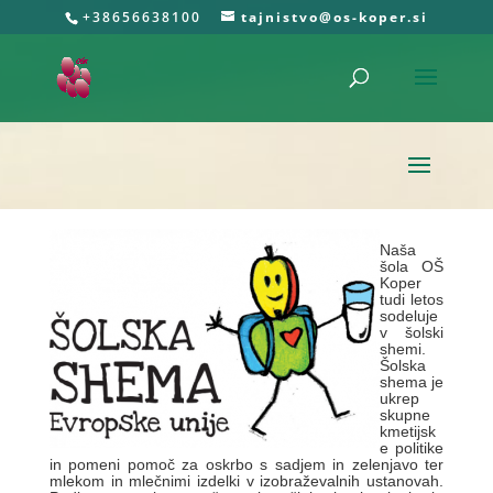
+38656638100
tajnistvo@os-koper.si
Naša
šola OŠ
Koper
tudi letos
sodeluje
v šolski
shemi.
Šolska
shema je
ukrep
skupne
kmetijsk
e politike
in pomeni pomoč za oskrbo s sadjem in zelenjavo ter
mlekom in mlečnimi izdelki v izobraževalnih ustanovah.