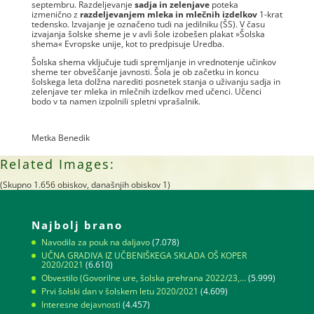
septembru. Razdeljevanje
sadja in
zelenjave
poteka
izmenično z
razdeljevanjem mleka in mlečnih izdelkov
1-krat
tedensko. Izvajanje je označeno tudi na jedilniku (ŠS). V času
izvajanja šolske sheme je v avli šole izobešen plakat »Šolska
shema« Evropske unije, kot to predpisuje Uredba.
Šolska shema vključuje tudi spremljanje in vrednotenje učinkov
sheme ter obveščanje javnosti. Šola je ob začetku in koncu
šolskega leta dolžna narediti posnetek stanja o uživanju sadja in
zelenjave ter mleka in mlečnih izdelkov med učenci. Učenci
bodo v ta namen izpolnili spletni vprašalnik.
Metka Benedik
Related Images:
(Skupno 1.656 obiskov, današnjih obiskov 1)
Najbolj brano
Navodila za pouk na daljavo
(7.078)
UČNA GRADIVA IZ UČBENIŠKEGA SKLADA OŠ KOPER
2020/2021
(6.610)
Obvestilo (Govorilne ure, šolska prehrana 2022/23,…
(5.999)
Prvi šolski dan v šolskem letu 2020/2021
(4.609)
Interesne dejavnosti
(4.457)