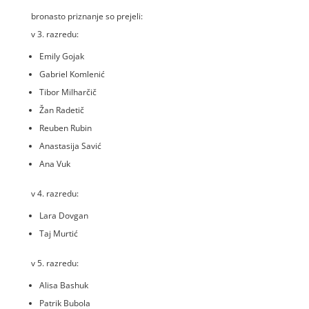
bronasto priznanje so prejeli:
v 3. razredu:
Emily Gojak
Gabriel Komlenić
Tibor Milharčič
Žan Radetič
Reuben Rubin
Anastasija Savić
Ana Vuk
v 4. razredu:
Lara Dovgan
Taj Murtić
v 5. razredu:
Alisa Bashuk
Patrik Bubola