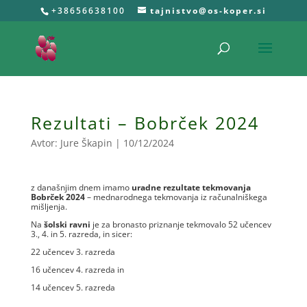
+38656638100
tajnistvo@os-koper.si
Rezultati – Bobrček 2024
Avtor:
Jure Škapin
|
10/12/2024
z današnjim dnem imamo
uradne rezultate tekmovanja
Bobrček 2024
– mednarodnega tekmovanja iz računalniškega
mišljenja.
Na
šolski ravni
je za bronasto priznanje tekmovalo 52 učencev
3., 4. in 5. razreda, in sicer:
22 učencev 3. razreda
16 učencev 4. razreda in
14 učencev 5. razreda