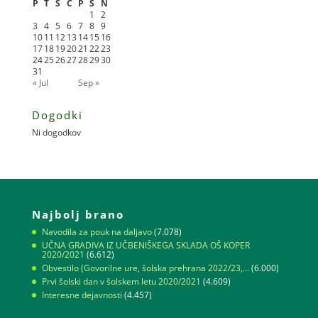
P
T
S
Č
P
S
N
1
2
3
4
5
6
7
8
9
10
11
12
13
14
15
16
17
18
19
20
21
22
23
24
25
26
27
28
29
30
31
« Jul
Sep »
Dogodki
Ni dogodkov
Najbolj brano
Navodila za pouk na daljavo
(7.078)
UČNA GRADIVA IZ UČBENIŠKEGA SKLADA OŠ KOPER
2020/2021
(6.612)
Obvestilo (Govorilne ure, šolska prehrana 2022/23,…
(6.000)
Prvi šolski dan v šolskem letu 2020/2021
(4.609)
Interesne dejavnosti
(4.457)