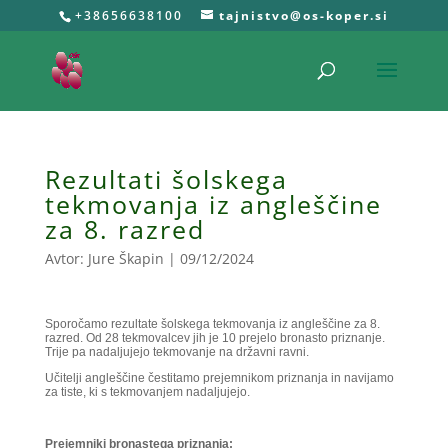
+38656638100
tajnistvo@os-koper.si
Rezultati šolskega
tekmovanja iz angleščine
za 8. razred
Avtor:
Jure Škapin
|
09/12/2024
Sporočamo rezultate šolskega tekmovanja iz angleščine za 8.
razred. Od 28 tekmovalcev jih je 10 prejelo bronasto priznanje.
Trije pa nadaljujejo tekmovanje na državni ravni.
Učitelji angleščine čestitamo prejemnikom priznanja in navijamo
za tiste, ki s tekmovanjem nadaljujejo.
Prejemniki bronastega priznanja: