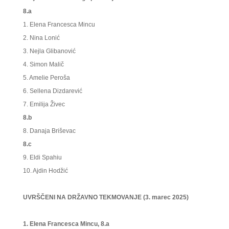
8.a
1. Elena Francesca Mincu
2. Nina Lonić
3. Nejla Glibanović
4. Simon Malič
5. Amelie Peroša
6. Sellena Dizdarević
7. Emilija Živec
8.b
8. Danaja Briševac
8.c
9. Eldi Spahiu
10. Ajdin Hodžić
UVRŠČENI NA DRŽAVNO TEKMOVANJE (3. marec 2025)
1. Elena Francesca Mincu, 8.a