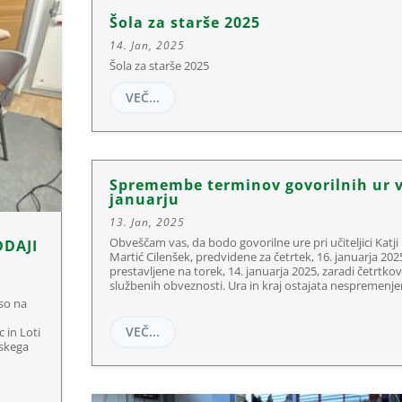
Šola za starše 2025
14. Jan, 2025
Šola za starše 2025
VEČ...
Spremembe terminov govorilnih ur 
januarju
13. Jan, 2025
Obveščam vas, da bodo govorilne ure pri učiteljici Katji
DDAJI
Martić Cilenšek, predvidene za četrtek, 16. januarja 202
prestavljene na torek, 14. januarja 2025, zaradi četrtkov
službenih obveznosti. Ura in kraj ostajata nespremenje
 so na
VEČ...
 in Loti
lskega