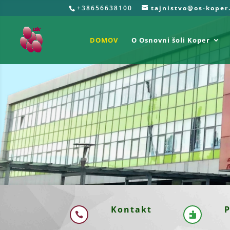
+38656638100
tajnistvo@os-koper
DOMOV
O Osnovni šoli Koper
Kontakt
P

