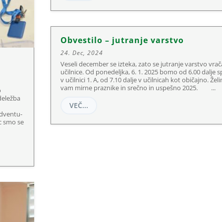
Obvestilo – jutranje varstvo
24. Dec, 2024
Veseli december se izteka, zato se jutranje varstvo vrač
učilnice. Od ponedeljka, 6. 1. 2025 bomo od 6.00 dalje s
v učilnici 1. A, od 7.10 dalje v učilnicah kot običajno. Žel
vam mirne praznike in srečno in uspešno 2025. ...
o
udeležba
VEČ...
adventu-
c smo se