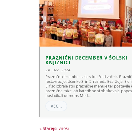
PRAZNIČNI DECEMBER V ŠOLSKI
KNJIŽNICI
24. Dec, 2024
Praznični december se je v knjižnici začel s Prazni
restavracijo. Učenke 3. in 5. razreda Eva, Zoja, Elen
Elif so izbrale štiri praznične menuje ter postavile
praznične mize, ob katerih so si obiskovalci popestr
posladkali odmore. Med...
VEČ...
« Starejši vnosi