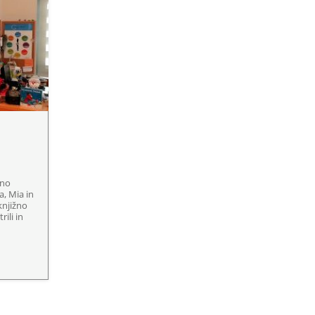
čno
a, Mia in
 knjižno
ili in