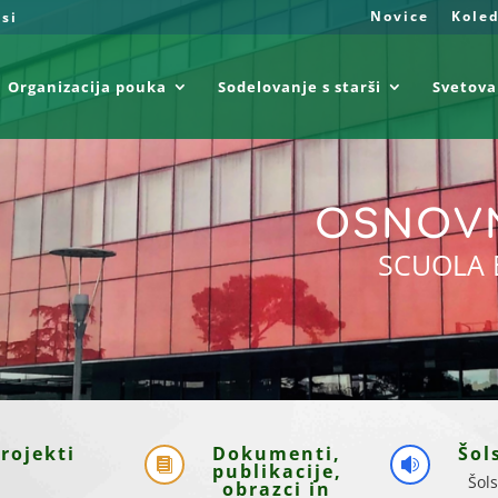
Novice
Kole
.si
Organizacija pouka
Sodelovanje s starši
Svetova
OSNOVN
SCUOLA 
rojekti
Dokumenti,
Šol


publikacije,
Šols
obrazci in