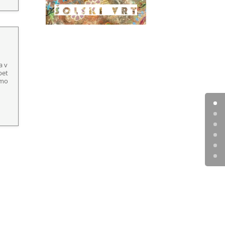
a v
pet
imo