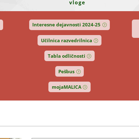
vloge
Interesne dejavnosti 2024-25
Učilnica razvedrilnica
Tabla odličnosti
Pešbus
mojaMALICA