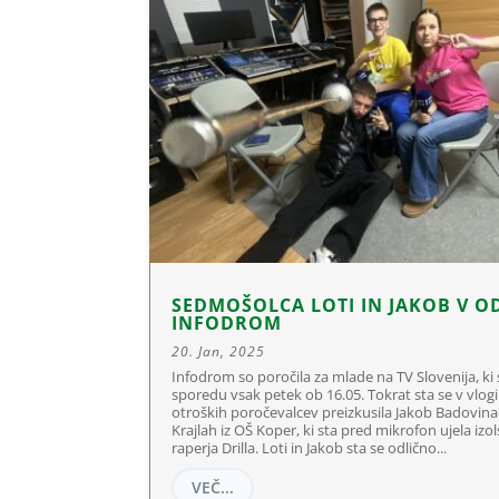
SEDMOŠOLCA LOTI IN JAKOB V O
INFODROM
20. Jan, 2025
Infodrom so poročila za mlade na TV Slovenija, ki
sporedu vsak petek ob 16.05. Tokrat sta se v vlogi
otroških poročevalcev preizkusila Jakob Badovinac
Krajlah iz OŠ Koper, ki sta pred mikrofon ujela izo
raperja Drilla. Loti in Jakob sta se odlično...
VEČ...