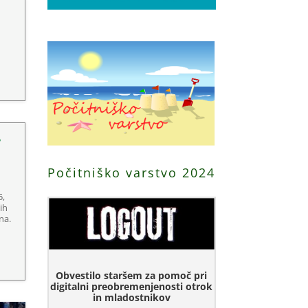
v
Počitniško varstvo 2024
5,
ih
na.
Obvestilo staršem za pomoč pri
digitalni preobremenjenosti otrok
in mladostnikov