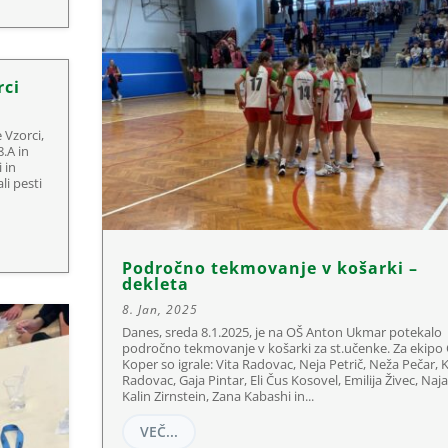
rci
 Vzorci,
8.A in
 in
li pesti
Področno tekmovanje v košarki –
dekleta
8. Jan, 2025
Danes, sreda 8.1.2025, je na OŠ Anton Ukmar potekalo
področno tekmovanje v košarki za st.učenke. Za ekipo
Koper so igrale: Vita Radovac, Neja Petrič, Neža Pečar, 
Radovac, Gaja Pintar, Eli Čus Kosovel, Emilija Živec, Naja
Kalin Zirnstein, Zana Kabashi in...
VEČ...