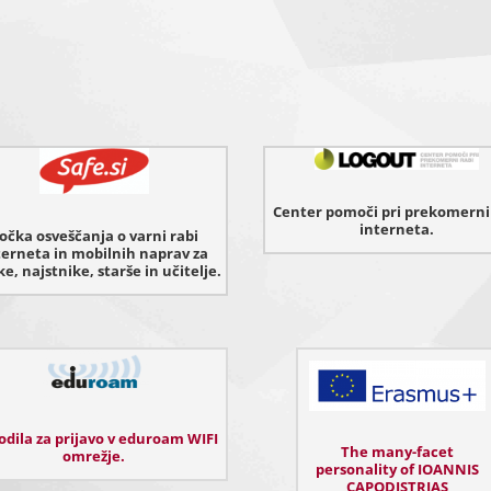
Center pomoči pri prekomerni
interneta.
očka osveščanja o varni rabi
terneta in mobilnih naprav za
e, najstnike, starše in učitelje.
dila za prijavo v eduroam WIFI
The many-facet
omrežje.
personality of IOANNIS
CAPODISTRIAS