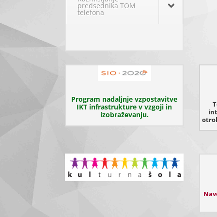
predsednika TOM
telefona
Program nadaljnje vzpostavitve
T
IKT infrastrukture v vzgoji in
in
izobraževanju.
otrok
Navo