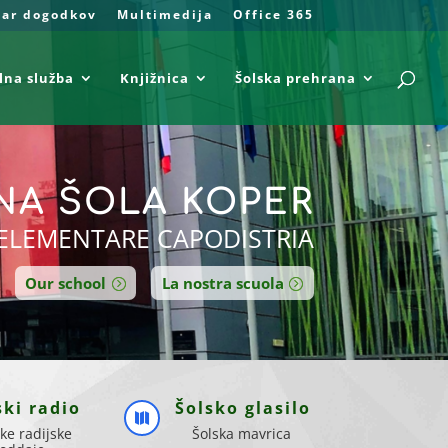
dar dogodkov
Multimedija
Office 365
lna služba
Knjižnica
Šolska prehrana
A ŠOLA KOPER
ELEMENTARE CAPODISTRIA
Our school
La nostra scuola
ski radio
Šolsko glasilo

ke radijske
Šolska mavrica