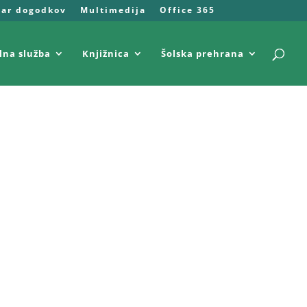
dar dogodkov
Multimedija
Office 365
lna služba
Knjižnica
Šolska prehrana