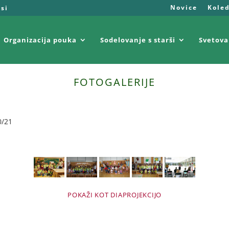
Novice
Kole
.si
Organizacija pouka
Sodelovanje s starši
Svetova
FOTOGALERIJE
0/21
POKAŽI KOT DIAPROJEKCIJO