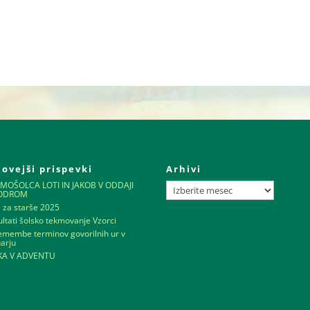
ovejši prispevki
Arhivi
Arhivi
MOŠOLCA LOTI IN JAKOB V ODDAJI
FODROM
a za starše 2025
ltati šolsko tekmovanje Vzorci
emembe terminov govorilnih ur v
uarju
IKA V ADVENTU