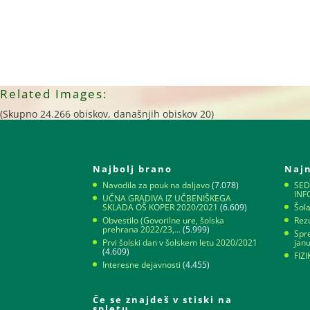
Related Images:
(Skupno 24.266 obiskov, današnjih obiskov 20)
Najbolj brano
Najn
Navodila za pouk na daljavo
(7.078)
SED
IN
UČNA GRADIVA IZ UČBENIŠKEGA
SKLADA OŠ KOPER 2020/2021
(6.609)
Šol
Obvestilo (Govorilne ure, šolska
Rezu
prehrana 2022/23,…
(5.999)
Spr
Prvi šolski dan v šolskem letu 2020/2021
jan
(4.609)
FIZ
Interesne dejavnosti
(4.455)
Če se znajdeš v stiski na
spletu