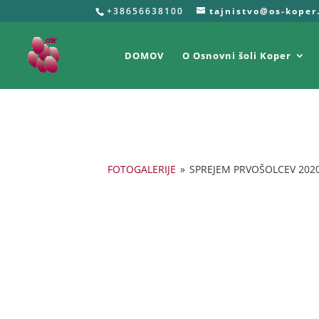
+38656638100
tajnistvo@os-koper
DOMOV
O Osnovni šoli Koper
FOTOGALERIJE
»
SPREJEM PRVOŠOLCEV 202