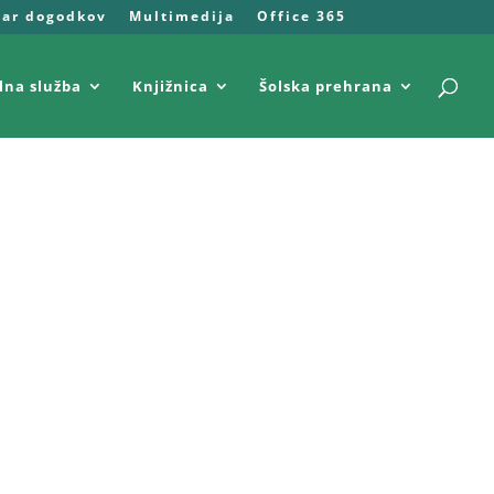
dar dogodkov
Multimedija
Office 365
lna služba
Knjižnica
Šolska prehrana