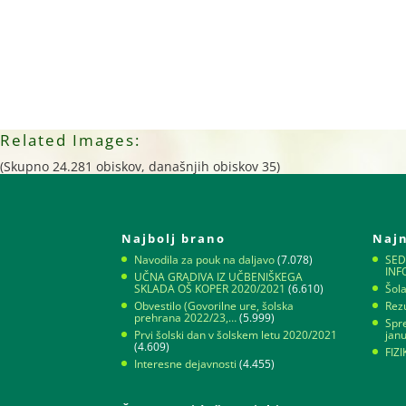
Related Images:
(Skupno 24.281 obiskov, današnjih obiskov 35)
Najbolj brano
Najn
Navodila za pouk na daljavo
(7.078)
SED
IN
UČNA GRADIVA IZ UČBENIŠKEGA
SKLADA OŠ KOPER 2020/2021
(6.610)
Šol
Obvestilo (Govorilne ure, šolska
Rezu
prehrana 2022/23,…
(5.999)
Spr
Prvi šolski dan v šolskem letu 2020/2021
jan
(4.609)
FIZ
Interesne dejavnosti
(4.455)