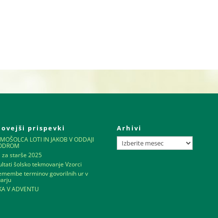
ovejši prispevki
Arhivi
Arhivi
MOŠOLCA LOTI IN JAKOB V ODDAJI
FODROM
a za starše 2025
ltati šolsko tekmovanje Vzorci
emembe terminov govorilnih ur v
uarju
IKA V ADVENTU