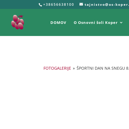
+38656638100
tajnistvo@os-koper
DOMOV
O Osnovni šoli Koper
FOTOGALERIJE
»
ŠPORTNI DAN NA SNEGU 8.