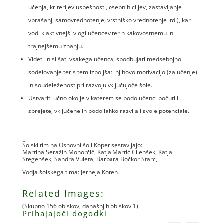
učenja, kriterijev uspešnosti, osebnih ciljev, zastavljanje
vprašanj, samovrednotenje, vrstniško vrednotenje itd.), kar
vodi k aktivnejši vlogi učencev ter h kakovostnemu in
trajnejšemu znanju.
Videti in slišati vsakega učenca, spodbujati medsebojno
sodelovanje ter s tem izboljšati njihovo motivacijo (za učenje)
in soudeleženost pri razvoju vključujoče šole.
Ustvariti učno okolje v katerem se bodo učenci počutili
sprejete, vključene in bodo lahko razvijali svoje potenciale.
Šolski tim na Osnovni šoli Koper sestavljajo:
Martina Seražin Mohorčič, Katja Martić Cilenšek, Katja
Stegenšek, Sandra Vuleta, Barbara Bočkor Starc,
Vodja šolskega tima: Jerneja Koren
Related Images:
(Skupno 156 obiskov, današnjih obiskov 1)
Prihajajoči dogodki