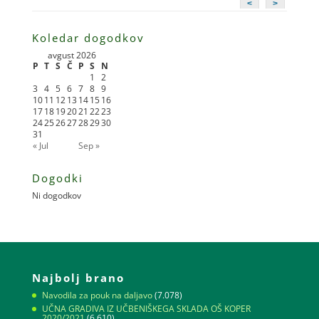
<
>
Koledar dogodkov
avgust 2026
P
T
S
Č
P
S
N
1
2
3
4
5
6
7
8
9
10
11
12
13
14
15
16
17
18
19
20
21
22
23
24
25
26
27
28
29
30
31
« Jul
Sep »
Dogodki
Ni dogodkov
Najbolj brano
Navodila za pouk na daljavo
(7.078)
UČNA GRADIVA IZ UČBENIŠKEGA SKLADA OŠ KOPER
2020/2021
(6.610)