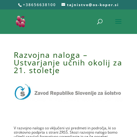
+38656638100
tajnistvo@os-koper.si
Razvojna naloga –
Ustvarjanje učnih okolij za
21. stoletje
V razvojno nalogo so vključeni vsi predmeti in področja, ki so
strokovno podprta s strani ZRSŠ. Skozi razvojno nalogo bomo
učitelji razvijali formativno spremljanje in se še posebej