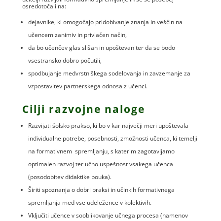
osredotočali na:
dejavnike, ki omogočajo pridobivanje znanja in veščin na
učencem zanimiv in privlačen način,
da bo učenčev glas slišan in upoštevan ter da se bodo
vsestransko dobro počutili,
spodbujanje medvrstniškega sodelovanja in zavzemanje za
vzpostavitev partnerskega odnosa z učenci.
Cilji razvojne naloge
Razvijati šolsko prakso, ki bo v kar največji meri upoštevala
individualne potrebe, posebnosti, zmožnosti učenca, ki temelji
na formativnem spremljanju, s katerim zagotavljamo
optimalen razvoj ter učno uspešnost vsakega učenca
(posodobitev didaktike pouka).
Širiti spoznanja o dobri praksi in učinkih formativnega
spremljanja med vse udeležence v kolektivih.
Vključiti učence v sooblikovanje učnega procesa (namenov